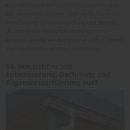
Ihre Einwilligung können Sie jederzeit
kesseldruckimprägniert. Entscheidend ist nicht
widerrufen und in den Cookie-Einstellungen
nur die Holzart, sondern auch die fachgerechte
entsprechend ändern. In unseren
Verarbeitung, Schutzbehandlung und Montage.
Datenschutzhinweisen
finden Sie weitere
„Konstruktiver Holzschutz ist mindestens
entsprechende Informationen.
genauso wichtig wie das Material selbst“, betont
man bei Riegel in Ainring / Hammerau.
10. Wie sieht es mit
Entwässerung, Dachrinne und
Regenwasserführung aus?