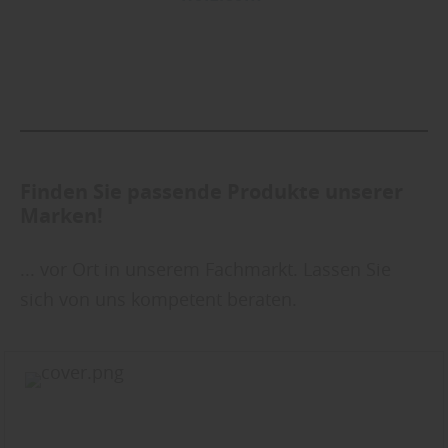
Ihre Einwilligung können Sie jederzeit
widerrufen und in den Cookie-Einstellungen
entsprechend ändern. In unseren
Datenschutzhinweisen
finden Sie weitere
entsprechende Informationen.
Finden Sie passende Produkte unserer
Marken!
... vor Ort in unserem Fachmarkt. Lassen Sie
sich von uns kompetent beraten.