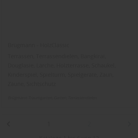
Brügmann - HolzClassic
Terrassen, Terrassendielen, Bangkirai,
Douglasie, Lärche, Holzterrasse, Schaukel,
Kinderspiel, Spielturm, Spielgeräte, Zaun,
Zäune, Sichtschutz
Brügmann Traumgarten
Garten
Terrassendielen
1
2
Kataloge 1 bis 6 von 12