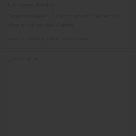
entsprechend ändern. In unseren
Der Riegel-Katalog
Datenschutzhinweisen
finden Sie weitere
Terrassendielen, Sichtschutz und Gartenholz -
entsprechende Informationen.
alles rund um den Garten
Riegel Holzhandel (P)
Garten
Terrassendielen