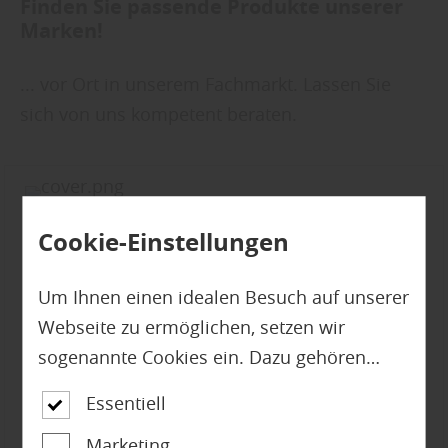
Finden Sie passende Produkte unserer
Marken!
... vor Ort in unserem Fachmarkt. Lassen Sie
sich von uns kompetent beraten.
Cookie-Einstellungen
Um Ihnen einen idealen Besuch auf unserer
Webseite zu ermöglichen, setzen wir
sogenannte Cookies ein. Dazu gehören
unter anderem Cookies, die für die
Essentiell
Steuerung und den reibungslosen Betrieb
Marketing
unserer kommerziellen Unternehmensseite