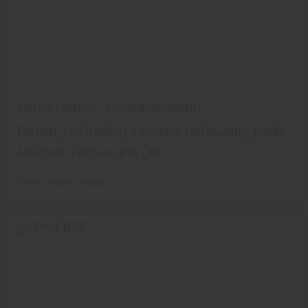
entsprechend ändern. In unseren
Datenschutzhinweisen
finden Sie weitere
entsprechende Informationen.
Osmo Farben - Produktmagazin
Farben, Holzfarben, Lasuren, Holzschutz, Lacke,
Holzlack, Farben und Öle
Osmo
Farben
Farben