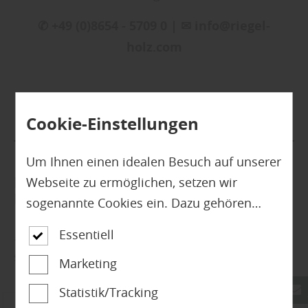
✆ +49 (0)8654 - 5709 0 | ✉ info@riegel-
holz.com
Cookie-Einstellungen
Um Ihnen einen idealen Besuch auf unserer
Finden Sie passende Produkte unserer
Webseite zu ermöglichen, setzen wir
Marken!
sogenannte Cookies ein. Dazu gehören
unter anderem Cookies, die für die
Essentiell
... vor Ort in unserem Fachmarkt. Lassen Sie
Steuerung und den reibungslosen Betrieb
sich von uns kompetent beraten.
Marketing
unserer kommerziellen Unternehmensseite
notwendig sind. Zusätzlich verwenden wir
Statistik/Tracking
Cookies zur anonymen Erhebung von