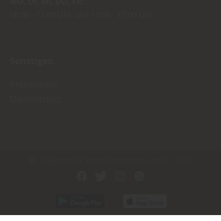
MO
DI
MI
DO
FR
08:00
12:00 Uhr
13:00
17:00 Uhr
Sonstiges:
Impressum
Datenschutz
Copyright by Riegel Holzhandel GmbH - 2026