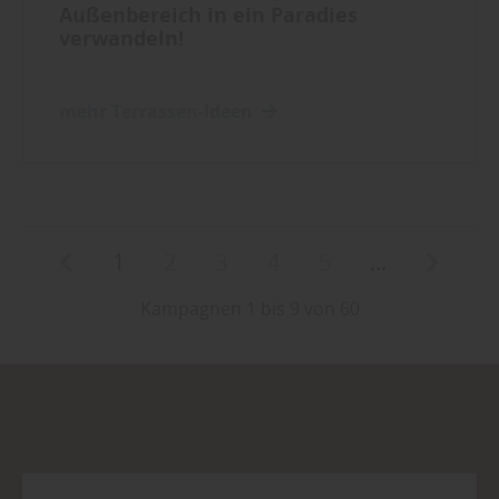
Außenbereich in ein Paradies
verwandeln!
mehr Terrassen-Ideen
1
2
3
4
5
...
Kampagnen 1 bis 9 von 60